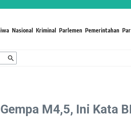
 Terasa hingga Sukabumi
Adu Taktik dan Ketahanan Fisik
 Wilayah Didominasi Berawan
tiwa
Nasional
Kriminal
Parlemen
Pemerintahan
Par
Gempa M4,5, Ini Kata