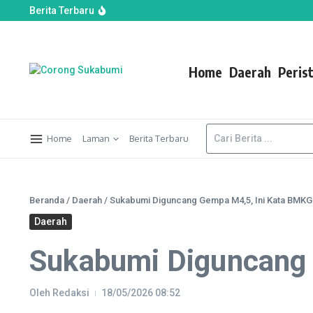
Berita Terbaru
Gempa M 5,3 Guncang Laut Pangandaran, Getaran
Persib vs Persebaya di Final Piala Presiden 2026: 
Prakiraan Cuaca Jabar 6 Agustus 2026, Sejumlah
Home
Daerah
Peris
Home
Laman
Berita Terbaru
Beranda
/
Daerah
/
Sukabumi Diguncang Gempa M4,5, Ini Kata BMKG
Daerah
Sukabumi Diguncang 
Oleh
Redaksi
18/05/2026
08:52