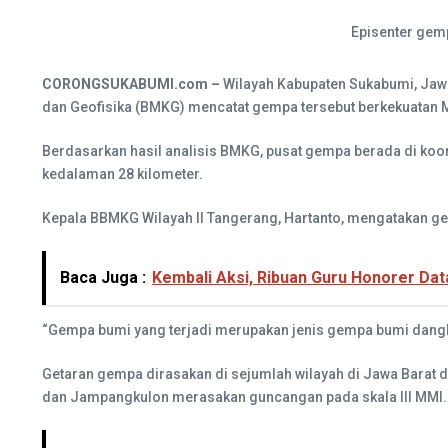
Episenter gem
CORONGSUKABUMI.com –
Wilayah Kabupaten Sukabumi, Jawa
dan Geofisika (BMKG) mencatat gempa tersebut berkekuatan M
Berdasarkan hasil analisis BMKG, pusat gempa berada di koord
kedalaman 28 kilometer.
Kepala BBMKG Wilayah II Tangerang, Hartanto, mengatakan gemp
Baca Juga :
Kembali Aksi, Ribuan Guru Honorer Da
“Gempa bumi yang terjadi merupakan jenis gempa bumi dangkal
Getaran gempa dirasakan di sejumlah wilayah di Jawa Barat d
dan Jampangkulon merasakan guncangan pada skala III MMI. Pa