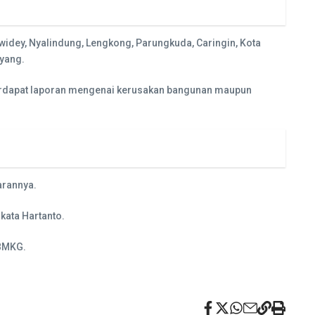
iwidey, Nyalindung, Lengkong, Parungkuda, Caringin, Kota
oyang.
 terdapat laporan mengenai kerusakan bangunan maupun
arannya.
kata Hartanto.
oBMKG.