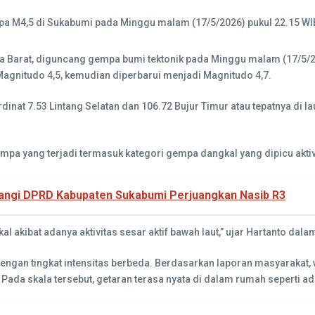
pa M4,5 di Sukabumi pada Minggu malam (17/5/2026) pukul 22.15 WIB
 Barat, diguncang gempa bumi tektonik pada Minggu malam (17/5/202
agnitudo 4,5, kemudian diperbarui menjadi Magnitudo 4,7.
inat 7.53 Lintang Selatan dan 106.72 Bujur Timur atau tepatnya di l
a yang terjadi termasuk kategori gempa dangkal yang dipicu aktivit
tangi DPRD Kabupaten Sukabumi Perjuangkan Nasib R3
 akibat adanya aktivitas sesar aktif bawah laut,” ujar Hartanto da
engan tingkat intensitas berbeda. Berdasarkan laporan masyarakat, 
da skala tersebut, getaran terasa nyata di dalam rumah seperti ada