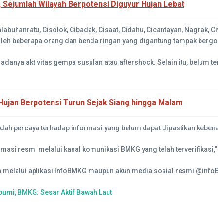
, Sejumlah Wilayah Berpotensi Diguyur Hujan Lebat
labuhanratu, Cisolok, Cibadak, Cisaat, Cidahu, Cicantayan, Nagrak, C
n oleh beberapa orang dan benda ringan yang digantung tampak berg
danya aktivitas gempa susulan atau aftershock. Selain itu, belum
Hujan Berpotensi Turun Sejak Siang hingga Malam
ah percaya terhadap informasi yang belum dapat dipastikan keben
si resmi melalui kanal komunikasi BMKG yang telah terverifikasi,” 
h melalui aplikasi InfoBMKG maupun akun media sosial resmi @inf
umi, BMKG: Sesar Aktif Bawah Laut