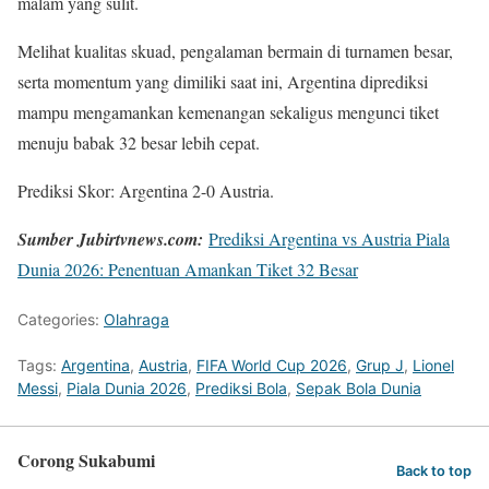
malam yang sulit.
Melihat kualitas skuad, pengalaman bermain di turnamen besar,
serta momentum yang dimiliki saat ini, Argentina diprediksi
mampu mengamankan kemenangan sekaligus mengunci tiket
menuju babak 32 besar lebih cepat.
Prediksi Skor: Argentina 2-0 Austria.
Sumber Jubirtvnews.com:
Prediksi Argentina vs Austria Piala
Dunia 2026: Penentuan Amankan Tiket 32 Besar
Categories:
Olahraga
Tags:
Argentina
,
Austria
,
FIFA World Cup 2026
,
Grup J
,
Lionel
Messi
,
Piala Dunia 2026
,
Prediksi Bola
,
Sepak Bola Dunia
Corong Sukabumi
Back to top