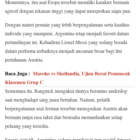
Menurutnya, tim asal Eropa tersebut memiliki karakter bermain
agresif dengan tekanan tinggi yang dapat merepotkan siapa pun.
Dengan materi pemain yang lebih berpengalaman serta kualitas
individu yang mumpuni, Argentina tetap menjadi favorit dalam
pertandingan ini. Kehadiran Lionel Messi yang sedang berada
dalam performa terbaiknya menjadi ancaman besar bagi lini
pertahanan Austria.
Baca Juga :
Maroko vs Skotlandia, Ujian Berat Pemuncak
Klasemen Grup C
Sementara itu, Rangnick mengakui timnya berstatus underdog
saat menghadapi sang juara bertahan. Namun, pelatih
berpengalaman asal Jerman tersebut menegaskan Austria akan
bermain tanpa rasa takut dan berusaha memanfaatkan setiap
peluang yang tersedia.
Secara statistik, Argentina sedang menikmati tren positif dengan