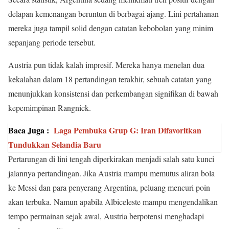
delapan kemenangan beruntun di berbagai ajang. Lini pertahanan
mereka juga tampil solid dengan catatan kebobolan yang minim
sepanjang periode tersebut.
Austria pun tidak kalah impresif. Mereka hanya menelan dua
kekalahan dalam 18 pertandingan terakhir, sebuah catatan yang
menunjukkan konsistensi dan perkembangan signifikan di bawah
kepemimpinan Rangnick.
Baca Juga :
Laga Pembuka Grup G: Iran Difavoritkan
Tundukkan Selandia Baru
Pertarungan di lini tengah diperkirakan menjadi salah satu kunci
jalannya pertandingan. Jika Austria mampu memutus aliran bola
ke Messi dan para penyerang Argentina, peluang mencuri poin
akan terbuka. Namun apabila Albiceleste mampu mengendalikan
tempo permainan sejak awal, Austria berpotensi menghadapi