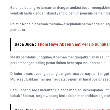
Belanda datang ke turnamen dengan ambisi besar mengakhiri p
kembali hadir dengan skuad yang dipenuhi pemain-pemain ber
Pelatih Ronald Koeman membawa sejumlah nama andalan sepert
pembuka.
Baca Juga :
Thom Haye Absen Saat Persib Bungkam
Meski berstatus unggulan, Koeman mengingatkan anak asuhny
perkembangan paling pesat dalam beberapa tahun terakhir.
Di kubu lawan, Jepang datang dengan rasa percaya diri tingg
Moriyasu bahkan mampu mencatat sejumlah hasil positif saat
Bagi Jepang, laga melawan Belanda menjadi kesempatan untu
babak 16 besar, target Jepang kini adalah menorehkan sejarah