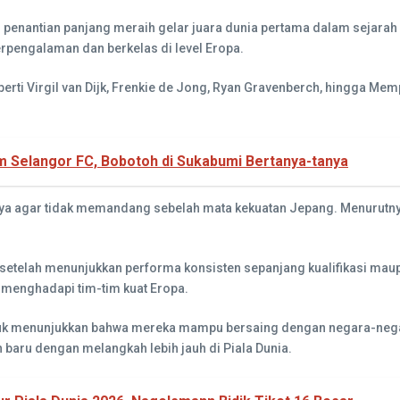
enantian panjang meraih gelar juara dunia pertama dalam sejarah me
pengalaman dan berkelas di level Eropa.
i Virgil van Dijk, Frenkie de Jong, Ryan Gravenberch, hingga Mem
 Selangor FC, Bobotoh di Sukabumi Bertanya-tanya
a agar tidak memandang sebelah mata kekuatan Jepang. Menurutnya
i setelah menunjukkan performa konsisten sepanjang kualifikasi mau
 menghadapi tim-tim kuat Eropa.
k menunjukkan bahwa mereka mampu bersaing dengan negara-negara 
 baru dengan melangkah lebih jauh di Piala Dunia.