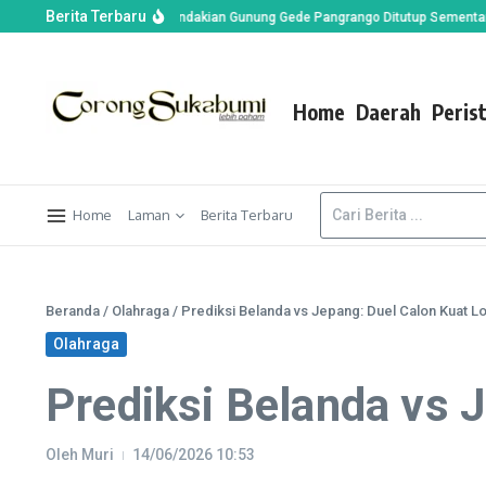
Berita Terbaru
lun Suryakencana, Pendakian Gunung Gede Pangrango Ditutup Sementara
Pre
Home
Daerah
Peris
Home
Laman
Berita Terbaru
Beranda
/
Olahraga
/
Prediksi Belanda vs Jepang: Duel Calon Kuat Lo
Olahraga
Prediksi Belanda vs J
Oleh
Muri
14/06/2026
10:53