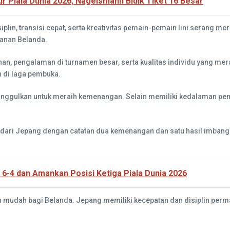
 Piala Dunia 2026, Nagelsmann Bidik Tiket 16 Besar
plin, transisi cepat, serta kreativitas pemain-pemain lini serang 
anan Belanda.
, pengalaman di turnamen besar, serta kualitas individu yang mera
 di laga pembuka.
iunggulkan untuk meraih kemenangan. Selain memiliki kedalaman pem
dari Jepang dengan catatan dua kemenangan dan satu hasil imbang. P
 6-4 dan Amankan Posisi Ketiga Piala Dunia 2026
an mudah bagi Belanda. Jepang memiliki kecepatan dan disiplin perm