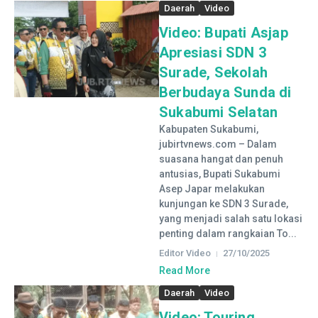
Daerah
Video
Video: Bupati Asjap
Apresiasi SDN 3
Surade, Sekolah
Berbudaya Sunda di
Sukabumi Selatan
Kabupaten Sukabumi,
jubirtvnews.com – Dalam
suasana hangat dan penuh
antusias, Bupati Sukabumi
Asep Japar melakukan
kunjungan ke SDN 3 Surade,
yang menjadi salah satu lokasi
penting dalam rangkaian To...
Editor Video
27/10/2025
Read More
Daerah
Video
Video: Touring