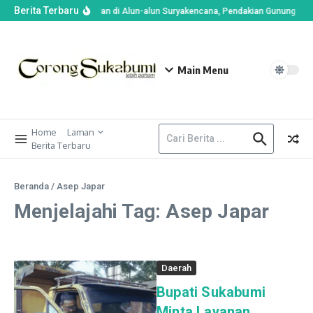
Berita Terbaru
Imbas Kebakaran di Alun-alun Suryakencana, Pendakian Gunung Gede 
Main Menu
Home
Laman
Berita Terbaru
Beranda
/
Asep Japar
Menjelajahi Tag: Asep Japar
Daerah
Bupati Sukabumi
Minta Layanan