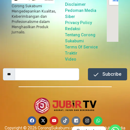
Disclaimer
Corong Sukabumi
Pedoman Media
𝖬𝖾𝗇𝗀𝖾𝖽𝖾𝗉𝖺𝗇𝗄𝖺𝗇 𝖪𝗎𝖺𝗅𝗂𝗍𝖺𝗌,
Siber
𝖪𝖾𝖻𝖾𝗋𝗂𝗆𝖻𝖺𝗇𝗀𝖺𝗇 𝖽𝖺𝗇
𝖯𝗋𝗈𝖿𝖾𝗌𝗂𝗈𝗇𝖺𝗅𝗂𝗌𝗆𝖾 𝖽𝖺𝗅𝖺𝗆
Privacy Policy
𝖬𝖾𝗇𝗀𝗁𝖺𝗌𝗂𝗅𝗄𝖺𝗇 𝖯𝗋𝗈𝖽𝗎𝗄
Redaksi
𝖩𝗎𝗋𝗇𝖺𝗅𝗂𝗌.
Tentang Corong
Sukabumi
Terms Of Service
Traktir
Video
Subcribe
Copyright © 2026 CorongSukabumi.com | Powered by Jubir Media