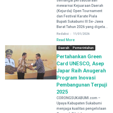
semangat persaudaraan
mewarnai Kejuaraan Daerah
(Kejurda) Open Tournament
dan Festival Karate Piala
Bupati Sukabumi III Se-Jawa
Barat Tahun 2026 yang digela...
Redaksi
11/01/2026
Read More
Daerah
Pemerintahan
Pertahankan Green
Card UNESCO, Asep
Japar Raih Anugerah
Program Inovasi
Pembangunan Terpuji
2025
CORONGSUKABUMI.com –
Upaya Kabupaten Sukabumi
menjaga kualitas pengelolaan