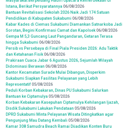
Masyarakat Berpeluang Hadiri Upacara Kemerdekaan di
Istana, Berikut Persyaratannya
06/08/2026
Bantuan Revitalisasi Sekolah 2026 Naik Jadi 174 Satuan
Pendidikan di Kabupaten Sukabumi
06/08/2026
Kabar Kades di Ciemas Sukabumi Diamankan Satnarkoba Jadi
Sorotan, Begini Konfirmasi Camat dan Kapolsek
06/08/2026
Gempa M 5,3 Guncang Laut Pangandaran, Getaran Terasa
hingga Sukabumi
06/08/2026
Persib vs Persebaya di Final Piala Presiden 2026: Adu Taktik
dan Ketahanan Fisik
06/08/2026
Prakiraan Cuaca Jabar 6 Agustus 2026, Sejumlah Wilayah
Didominasi Berawan
06/08/2026
Kantor Kecamatan Surade Mulai Dibangun, Disperkim
Sukabumi Siapkan Fasilitas Pelayanan yang Lebih
Representatif
05/08/2026
Peduli Korban Kebakaran, Dinas PU Sukabumi Salurkan
Bantuan ke Ciptamulya
05/08/2026
Korban Kebakaran Kasepuhan Ciptamulya Kehilangan Ijazah,
Disdik Sukabumi Lakukan Pendataan
05/08/2026
DPRD Sukabumi Minta Pelayanan Wisata Ditingkatkan agar
Pengunjung Mau Datang Kembali
05/08/2026
Kamar 308 Samudra Beach Ramai Dijadikan Konten Buru