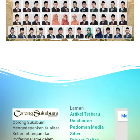
Laman
Artikel Terbaru
Disclaimer
Corong Sukabumi
Pedoman Media
𝖬𝖾𝗇𝗀𝖾𝖽𝖾𝗉𝖺𝗇𝗄𝖺𝗇 𝖪𝗎𝖺𝗅𝗂𝗍𝖺𝗌,
Siber
𝖪𝖾𝖻𝖾𝗋𝗂𝗆𝖻𝖺𝗇𝗀𝖺𝗇 𝖽𝖺𝗇
𝖯𝗋𝗈𝖿𝖾𝗌𝗂𝗈𝗇𝖺𝗅𝗂𝗌𝗆𝖾 𝖽𝖺𝗅𝖺𝗆