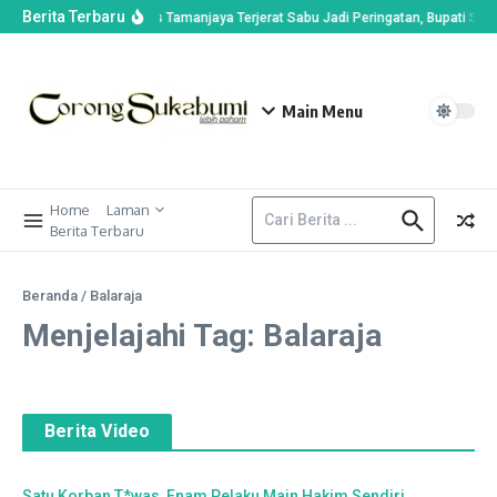
Berita Terbaru
Kasus Kades Tamanjaya Terjerat Sabu Jadi Peringatan, Bupati Suk
Main Menu
Home
Laman
Berita Terbaru
Beranda
/
Balaraja
Menjelajahi Tag: Balaraja
Berita Video
Satu Korban T*was, Enam Pelaku Main Hakim Sendiri