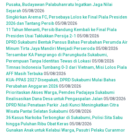
Pusaka, Budayawan Palabuhanratu Ingatkan Jaga Nilai
Sejarah
05/08/2026
Singkirkan Arema FC, Persebaya Lolos ke Final Piala Presiden
2026 dan Tantang Persib
05/08/2026
11 Tahun Menanti, Persib Bandung Kembali ke Final Piala
Presiden Usai Taklukkan Persija 2-1
05/08/2026
DPRD Sukabumi Bentuk Pansus Bahas Perubahan Perumda Air
Minum Tirta Jaya Mandiri Menjadi Perseroda
05/08/2026
Tersambar KA Pangrango di Parungkuda Sukabumi,
Perempuan Tanpa Identitas Tewas di Lokasi
05/08/2026
Timnas Indonesia Tumbang 0-3 dari Vietnam, Misi Lolos Piala
AFF Masih Terbuka
05/08/2026
KUA-PPAS 2027 Disepakati, DPRD Sukabumi Mulai Bahas
Perubahan Anggaran 2026
05/08/2026
Prioritaskan Akses Warga, Pemdes Padajaya Sukabumi
Realisasikan Dana Desa untuk Pengaspalan Jalan
05/08/2026
DPRD Nilai Penataan Parkir Jadi Kunci Meningkatkan Citra
Wisata Pantai Selatan Sukabumi
05/08/2026
36 Kasus Narkoba Terbongkar di Sukabumi, Polisi Sita Sabu
hingga Puluhan Ribu Obat Keras
05/08/2026
Gunakan Anak untuk Kelabui Warga, Pasutri Pelaku Curanmor