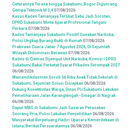
Getarannya Terasa hingga Sukabumi, Bogor Diguncang
Gempa Tektonik M 3,4
07/08/2026
Kasus Kades Tamanjaya Terlibat Sabu Jadi Sorotan,
DPRD Sukabumi Minta Aparat Profesional Tangani
Perkara
07/08/2026
Kades Tamanjaya Sukabumi Positif Gunakan Narkoba,
Polisi Ungkap Barang Bukti di Rumah
07/08/2026
Prakiraan Cuaca Jabar 7 Agustus 2026, Di Sejumlah
Wilayah Didominasi Berawan
07/08/2026
Kades di Ciemas Dijemput Unit Narkoba, Komisi I DPRD
Sukabumi Bakal Perketat Syarat Pilkades Serempak 2027
06/08/2026
Wamendikdasmen Soroti 56 Ribu Anak Tidak Sekolah di
Sukabumi, Sejumlah Solusi Disiapkan
06/08/2026
Dukung Konektivitas Warga, Dinas PU Sukabumi Lakukan
Pemeliharaan Jalan Karangtengah–Sinagar di Nagrak
06/08/2026
Dapur MBG di Sukabumi Jadi Sasaran Perusakan
Seorang Pria, Polisi Lakukan Penyelidikan
06/08/2026
Masyarakat Berpeluang Hadiri Upacara Kemerdekaan di
Istana, Berikut Persyaratannya
06/08/2026