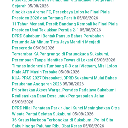
Pusaka, Budayawan Palabuhanratu Ingatkan Jaga Nilai
Sejarah
05/08/2026
Singkirkan Arema FC, Persebaya Lolos ke Final Piala
Presiden 2026 dan Tantang Persib
05/08/2026
11 Tahun Menanti, Persib Bandung Kembali ke Final Piala
Presiden Usai Taklukkan Persija 2-1
05/08/2026
DPRD Sukabumi Bentuk Pansus Bahas Perubahan
Perumda Air Minum Tirta Jaya Mandiri Menjadi
Perseroda
05/08/2026
Tersambar KA Pangrango di Parungkuda Sukabumi,
Perempuan Tanpa Identitas Tewas di Lokasi
05/08/2026
Timnas Indonesia Tumbang 0-3 dari Vietnam, Misi Lolos
Piala AFF Masih Terbuka
05/08/2026
KUA-PPAS 2027 Disepakati, DPRD Sukabumi Mulai Bahas
Perubahan Anggaran 2026
05/08/2026
Prioritaskan Akses Warga, Pemdes Padajaya Sukabumi
Realisasikan Dana Desa untuk Pengaspalan Jalan
05/08/2026
DPRD Nilai Penataan Parkir Jadi Kunci Meningkatkan Citra
Wisata Pantai Selatan Sukabumi
05/08/2026
36 Kasus Narkoba Terbongkar di Sukabumi, Polisi Sita
Sabu hingga Puluhan Ribu Obat Keras
05/08/2026