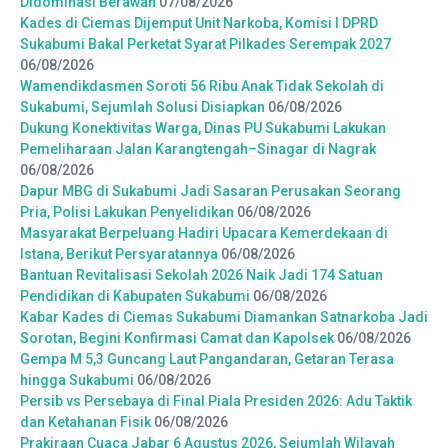
Didominasi Berawan
07/08/2026
Kades di Ciemas Dijemput Unit Narkoba, Komisi I DPRD
Sukabumi Bakal Perketat Syarat Pilkades Serempak 2027
06/08/2026
Wamendikdasmen Soroti 56 Ribu Anak Tidak Sekolah di
Sukabumi, Sejumlah Solusi Disiapkan
06/08/2026
Dukung Konektivitas Warga, Dinas PU Sukabumi Lakukan
Pemeliharaan Jalan Karangtengah–Sinagar di Nagrak
06/08/2026
Dapur MBG di Sukabumi Jadi Sasaran Perusakan Seorang
Pria, Polisi Lakukan Penyelidikan
06/08/2026
Masyarakat Berpeluang Hadiri Upacara Kemerdekaan di
Istana, Berikut Persyaratannya
06/08/2026
Bantuan Revitalisasi Sekolah 2026 Naik Jadi 174 Satuan
Pendidikan di Kabupaten Sukabumi
06/08/2026
Kabar Kades di Ciemas Sukabumi Diamankan Satnarkoba Jadi
Sorotan, Begini Konfirmasi Camat dan Kapolsek
06/08/2026
Gempa M 5,3 Guncang Laut Pangandaran, Getaran Terasa
hingga Sukabumi
06/08/2026
Persib vs Persebaya di Final Piala Presiden 2026: Adu Taktik
dan Ketahanan Fisik
06/08/2026
Prakiraan Cuaca Jabar 6 Agustus 2026, Sejumlah Wilayah