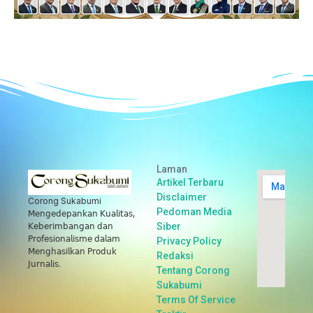
Laman
Artikel Terbaru
Disclaimer
Corong Sukabumi
Pedoman Media
𝖬𝖾𝗇𝗀𝖾𝖽𝖾𝗉𝖺𝗇𝗄𝖺𝗇 𝖪𝗎𝖺𝗅𝗂𝗍𝖺𝗌,
Siber
𝖪𝖾𝖻𝖾𝗋𝗂𝗆𝖻𝖺𝗇𝗀𝖺𝗇 𝖽𝖺𝗇
𝖯𝗋𝗈𝖿𝖾𝗌𝗂𝗈𝗇𝖺𝗅𝗂𝗌𝗆𝖾 𝖽𝖺𝗅𝖺𝗆
Privacy Policy
𝖬𝖾𝗇𝗀𝗁𝖺𝗌𝗂𝗅𝗄𝖺𝗇 𝖯𝗋𝗈𝖽𝗎𝗄
Redaksi
𝖩𝗎𝗋𝗇𝖺𝗅𝗂𝗌.
Tentang Corong
Sukabumi
Terms Of Service