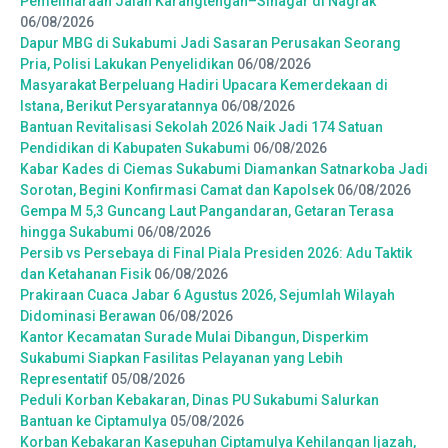
Pemeliharaan Jalan Karangtengah–Sinagar di Nagrak
06/08/2026
Dapur MBG di Sukabumi Jadi Sasaran Perusakan Seorang
Pria, Polisi Lakukan Penyelidikan
06/08/2026
Masyarakat Berpeluang Hadiri Upacara Kemerdekaan di
Istana, Berikut Persyaratannya
06/08/2026
Bantuan Revitalisasi Sekolah 2026 Naik Jadi 174 Satuan
Pendidikan di Kabupaten Sukabumi
06/08/2026
Kabar Kades di Ciemas Sukabumi Diamankan Satnarkoba Jadi
Sorotan, Begini Konfirmasi Camat dan Kapolsek
06/08/2026
Gempa M 5,3 Guncang Laut Pangandaran, Getaran Terasa
hingga Sukabumi
06/08/2026
Persib vs Persebaya di Final Piala Presiden 2026: Adu Taktik
dan Ketahanan Fisik
06/08/2026
Prakiraan Cuaca Jabar 6 Agustus 2026, Sejumlah Wilayah
Didominasi Berawan
06/08/2026
Kantor Kecamatan Surade Mulai Dibangun, Disperkim
Sukabumi Siapkan Fasilitas Pelayanan yang Lebih
Representatif
05/08/2026
Peduli Korban Kebakaran, Dinas PU Sukabumi Salurkan
Bantuan ke Ciptamulya
05/08/2026
Korban Kebakaran Kasepuhan Ciptamulya Kehilangan Ijazah,