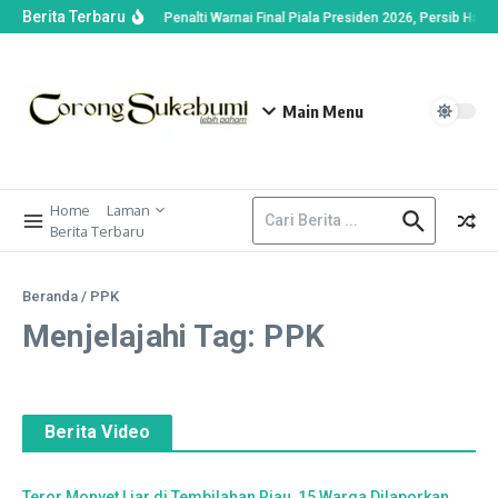
Berita Terbaru
Drama Adu Penalti Warnai Final Piala Presiden 2026, Persib Haru
Main Menu
Home
Laman
Berita Terbaru
Beranda
/
PPK
Menjelajahi Tag: PPK
Berita Video
Teror Monyet Liar di Tembilahan Riau, 15 Warga Dilaporkan