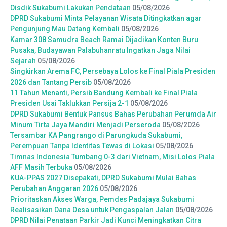
Disdik Sukabumi Lakukan Pendataan
05/08/2026
DPRD Sukabumi Minta Pelayanan Wisata Ditingkatkan agar
Pengunjung Mau Datang Kembali
05/08/2026
Kamar 308 Samudra Beach Ramai Dijadikan Konten Buru
Pusaka, Budayawan Palabuhanratu Ingatkan Jaga Nilai
Sejarah
05/08/2026
Singkirkan Arema FC, Persebaya Lolos ke Final Piala Presiden
2026 dan Tantang Persib
05/08/2026
11 Tahun Menanti, Persib Bandung Kembali ke Final Piala
Presiden Usai Taklukkan Persija 2-1
05/08/2026
DPRD Sukabumi Bentuk Pansus Bahas Perubahan Perumda Air
Minum Tirta Jaya Mandiri Menjadi Perseroda
05/08/2026
Tersambar KA Pangrango di Parungkuda Sukabumi,
Perempuan Tanpa Identitas Tewas di Lokasi
05/08/2026
Timnas Indonesia Tumbang 0-3 dari Vietnam, Misi Lolos Piala
AFF Masih Terbuka
05/08/2026
KUA-PPAS 2027 Disepakati, DPRD Sukabumi Mulai Bahas
Perubahan Anggaran 2026
05/08/2026
Prioritaskan Akses Warga, Pemdes Padajaya Sukabumi
Realisasikan Dana Desa untuk Pengaspalan Jalan
05/08/2026
DPRD Nilai Penataan Parkir Jadi Kunci Meningkatkan Citra