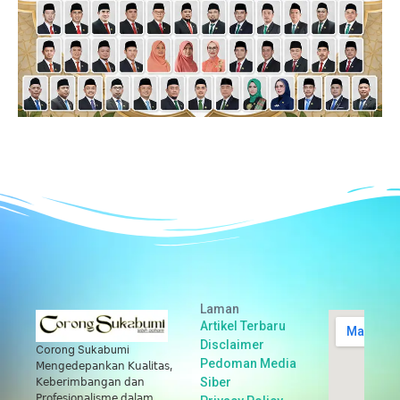
Laman
Artikel Terbaru
Disclaimer
Corong Sukabumi
Pedoman Media
𝖬𝖾𝗇𝗀𝖾𝖽𝖾𝗉𝖺𝗇𝗄𝖺𝗇 𝖪𝗎𝖺𝗅𝗂𝗍𝖺𝗌,
Siber
𝖪𝖾𝖻𝖾𝗋𝗂𝗆𝖻𝖺𝗇𝗀𝖺𝗇 𝖽𝖺𝗇
𝖯𝗋𝗈𝖿𝖾𝗌𝗂𝗈𝗇𝖺𝗅𝗂𝗌𝗆𝖾 𝖽𝖺𝗅𝖺𝗆