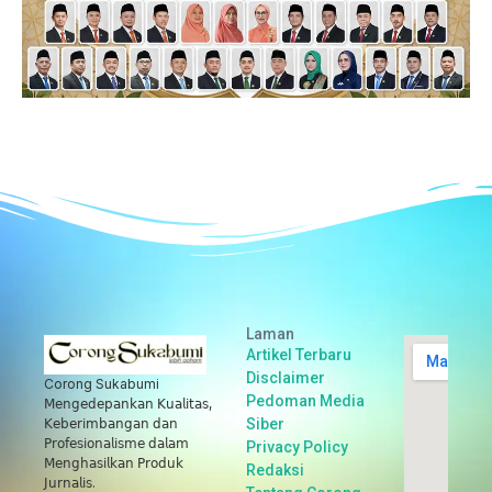
Laman
Artikel Terbaru
Disclaimer
Corong Sukabumi
Pedoman Media
𝖬𝖾𝗇𝗀𝖾𝖽𝖾𝗉𝖺𝗇𝗄𝖺𝗇 𝖪𝗎𝖺𝗅𝗂𝗍𝖺𝗌,
Siber
𝖪𝖾𝖻𝖾𝗋𝗂𝗆𝖻𝖺𝗇𝗀𝖺𝗇 𝖽𝖺𝗇
𝖯𝗋𝗈𝖿𝖾𝗌𝗂𝗈𝗇𝖺𝗅𝗂𝗌𝗆𝖾 𝖽𝖺𝗅𝖺𝗆
Privacy Policy
𝖬𝖾𝗇𝗀𝗁𝖺𝗌𝗂𝗅𝗄𝖺𝗇 𝖯𝗋𝗈𝖽𝗎𝗄
Redaksi
𝖩𝗎𝗋𝗇𝖺𝗅𝗂𝗌.