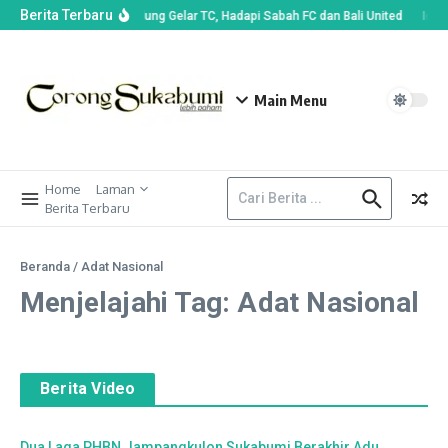
Berita Terbaru
Persib Bandung Gelar TC, Hadapi Sabah FC dan Bali United
Ide K
Main Menu
Home
Laman
Berita Terbaru
Beranda
/
Adat Nasional
Menjelajahi Tag: Adat Nasional
Berita Video
Dua Laga PHBN Jampangkulon Sukabumi Berakhir Adu