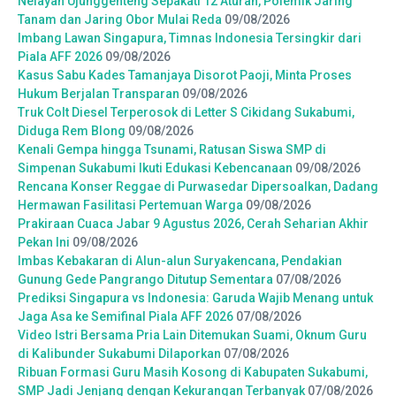
Nelayan Ujunggenteng Sepakati 12 Aturan, Polemik Jaring
Tanam dan Jaring Obor Mulai Reda
09/08/2026
Imbang Lawan Singapura, Timnas Indonesia Tersingkir dari
Piala AFF 2026
09/08/2026
Kasus Sabu Kades Tamanjaya Disorot Paoji, Minta Proses
Hukum Berjalan Transparan
09/08/2026
Truk Colt Diesel Terperosok di Letter S Cikidang Sukabumi,
Diduga Rem Blong
09/08/2026
Kenali Gempa hingga Tsunami, Ratusan Siswa SMP di
Simpenan Sukabumi Ikuti Edukasi Kebencanaan
09/08/2026
Rencana Konser Reggae di Purwasedar Dipersoalkan, Dadang
Hermawan Fasilitasi Pertemuan Warga
09/08/2026
Prakiraan Cuaca Jabar 9 Agustus 2026, Cerah Seharian Akhir
Pekan Ini
09/08/2026
Imbas Kebakaran di Alun-alun Suryakencana, Pendakian
Gunung Gede Pangrango Ditutup Sementara
07/08/2026
Prediksi Singapura vs Indonesia: Garuda Wajib Menang untuk
Jaga Asa ke Semifinal Piala AFF 2026
07/08/2026
Video Istri Bersama Pria Lain Ditemukan Suami, Oknum Guru
di Kalibunder Sukabumi Dilaporkan
07/08/2026
Ribuan Formasi Guru Masih Kosong di Kabupaten Sukabumi,
SMP Jadi Jenjang dengan Kekurangan Terbanyak
07/08/2026