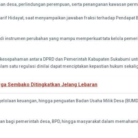
ahan desa, perlindungan perempuan, serta penanganan kawasan per
rif Hidayat, saat menyampaikan jawaban fraksi terhadap Pendapat Bup
njadi instrumen perubahan yang mampu memperkuat tata kelola peme
si kesepahaman antara DPRD dan Pemerintah Kabupaten Sukabumi unt
dalam satu regulasi dinilai dapat menciptakan kepastian hukum sek
ga Sembako Ditingkatkan Jelang Lebaran
engelolaan keuangan, hingga penguatan Badan Usaha Milik Desa (BUM
an bagi pemerintah desa, BPD, hingga masyarakat dalam memahami d