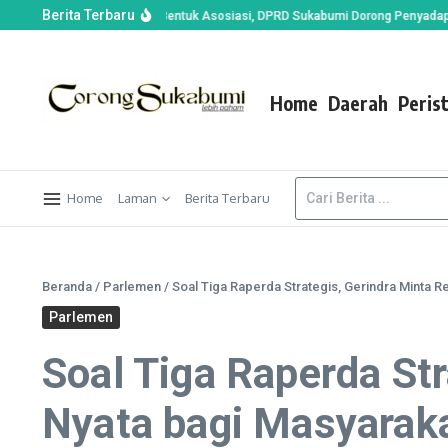
Berita Terbaru
arakter
Tak Hanya Bentuk Asosiasi, DPRD Sukabumi Dorong Penyadap Gula 
Home
Daerah
Peris
Home
Laman
Berita Terbaru
Beranda
/
Parlemen
/
Soal Tiga Raperda Strategis, Gerindra Minta 
Parlemen
Soal Tiga Raperda St
Nyata bagi Masyarak