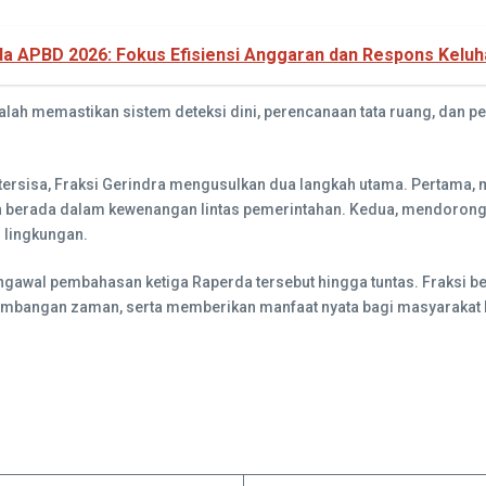
da APBD 2026: Fokus Efisiensi Anggaran dan Respons Kelu
 adalah memastikan sistem deteksi dini, perencanaan tata ruang, da
rsisa, Fraksi Gerindra mengusulkan dua langkah utama. Pertama,
h berada dalam kewenangan lintas pemerintahan. Kedua, mendoron
 lingkungan.
wal pembahasan ketiga Raperda tersebut hingga tuntas. Fraksi berha
rkembangan zaman, serta memberikan manfaat nyata bagi masyarakat