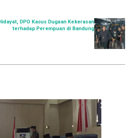
k Hidayat, DPO Kasus Dugaan Kekerasan
terhadap Perempuan di Bandung