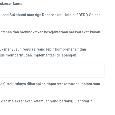
mukiman kumuh.
ati Sukabumi atas tiga Raperda usul inisiatif DPRD, Selasa
rintahan dan meningkatkan kesejahteraan masyarakat, bukan
uk menyusun regulasi yang lebih komprehensif dan
aligus mempermudah implementasi di lapangan.
Des), seluruhnya diharapkan dapat terakomodasi dalam satu
an melaksanakan ketentuan yang berlaku,” ujar Syarif