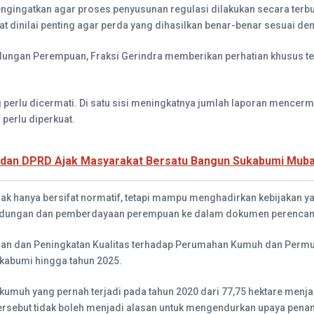
gatkan agar proses penyusunan regulasi dilakukan secara terbuka d
 dinilai penting agar perda yang dihasilkan benar-benar sesuai de
ngan Perempuan, Fraksi Gerindra memberikan perhatian khusus te
 perlu dicermati. Di satu sisi meningkatnya jumlah laporan mencerm
perlu diperkuat.
ti dan DPRD Ajak Masyarakat Bersatu Bangun Sukabumi Mub
idak hanya bersifat normatif, tetapi mampu menghadirkan kebijakan y
lindungan dan pemberdayaan perempuan ke dalam dokumen perenca
an dan Peningkatan Kualitas terhadap Perumahan Kumuh dan Permuk
ukabumi hingga tahun 2025.
kumuh yang pernah terjadi pada tahun 2020 dari 77,75 hektare men
tersebut tidak boleh menjadi alasan untuk mengendurkan upaya pen