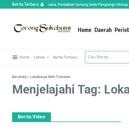
Berita Terbaru
n di Alun-alun Suryakencana, Pendakian Gunung Gede Pangrango Ditutup Seme
Home
Daerah
Peris
Home
Laman
Berita Terbaru
Beranda
/
Lokakarya Mini Triwulan
Menjelajahi Tag: Lok
Berita Video