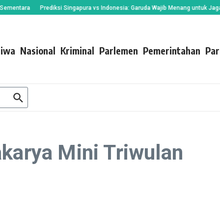
ntara
Prediksi Singapura vs Indonesia: Garuda Wajib Menang untuk Jaga Asa 
tiwa
Nasional
Kriminal
Parlemen
Pemerintahan
Par
akarya Mini Triwulan