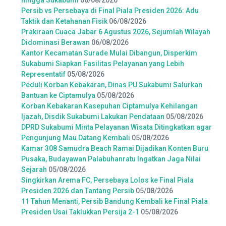
hingga Sukabumi
06/08/2026
Persib vs Persebaya di Final Piala Presiden 2026: Adu
Taktik dan Ketahanan Fisik
06/08/2026
Prakiraan Cuaca Jabar 6 Agustus 2026, Sejumlah Wilayah
Didominasi Berawan
06/08/2026
Kantor Kecamatan Surade Mulai Dibangun, Disperkim
Sukabumi Siapkan Fasilitas Pelayanan yang Lebih
Representatif
05/08/2026
Peduli Korban Kebakaran, Dinas PU Sukabumi Salurkan
Bantuan ke Ciptamulya
05/08/2026
Korban Kebakaran Kasepuhan Ciptamulya Kehilangan
Ijazah, Disdik Sukabumi Lakukan Pendataan
05/08/2026
DPRD Sukabumi Minta Pelayanan Wisata Ditingkatkan agar
Pengunjung Mau Datang Kembali
05/08/2026
Kamar 308 Samudra Beach Ramai Dijadikan Konten Buru
Pusaka, Budayawan Palabuhanratu Ingatkan Jaga Nilai
Sejarah
05/08/2026
Singkirkan Arema FC, Persebaya Lolos ke Final Piala
Presiden 2026 dan Tantang Persib
05/08/2026
11 Tahun Menanti, Persib Bandung Kembali ke Final Piala
Presiden Usai Taklukkan Persija 2-1
05/08/2026