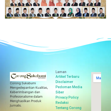
Laman
Artikel Terbaru
Disclaimer
Corong Sukabumi
Pedoman Media
𝖬𝖾𝗇𝗀𝖾𝖽𝖾𝗉𝖺𝗇𝗄𝖺𝗇 𝖪𝗎𝖺𝗅𝗂𝗍𝖺𝗌,
Siber
𝖪𝖾𝖻𝖾𝗋𝗂𝗆𝖻𝖺𝗇𝗀𝖺𝗇 𝖽𝖺𝗇
𝖯𝗋𝗈𝖿𝖾𝗌𝗂𝗈𝗇𝖺𝗅𝗂𝗌𝗆𝖾 𝖽𝖺𝗅𝖺𝗆
Privacy Policy
𝖬𝖾𝗇𝗀𝗁𝖺𝗌𝗂𝗅𝗄𝖺𝗇 𝖯𝗋𝗈𝖽𝗎𝗄
Redaksi
𝖩𝗎𝗋𝗇𝖺𝗅𝗂𝗌.
Tentang Corong