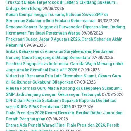
Truk Colt Diesel Terperosok di Letter S Cikidang Sukabumi,
Diduga Rem Blong
09/08/2026
Kenali Gempa hingga Tsunami, Ratusan Siswa SMP di
Simpenan Sukabumi Ikuti Edukasi Kebencanaan
09/08/2026
Rencana Konser Reggae di Purwasedar Dipersoalkan, Dadang
Hermawan Fasilitasi Pertemuan Warga
09/08/2026
Prakiraan Cuaca Jabar 9 Agustus 2026, Cerah Seharian Akhir
Pekan Ini
09/08/2026
Imbas Kebakaran di Alun-alun Suryakencana, Pendakian
Gunung Gede Pangrango Ditutup Sementara
07/08/2026
Prediksi Singapura vs Indonesia: Garuda Wajib Menang untuk
Jaga Asa ke Semifinal Piala AFF 2026
07/08/2026
Video Istri Bersama Pria Lain Ditemukan Suami, Oknum Guru
di Kalibunder Sukabumi Dilaporkan
07/08/2026
Ribuan Formasi Guru Masih Kosong di Kabupaten Sukabumi,
SMP Jadi Jenjang dengan Kekurangan Terbanyak
07/08/2026
DPRD dan Pemkab Sukabumi Sepakati Raperda Disabilitas
serta KUPA-PPAS Perubahan 2026
07/08/2026
Piala Presiden 2026 Resmi Berakhir, Berikut Daftar Juara dan
Peraih Penghargaan
07/08/2026
Drama Adu Penalti Warnai Final Piala Presiden 2026, Persib