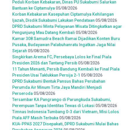
Peduli Korban Kebakaran, Dinas PU Sukabumi Salurkan
Bantuan ke Ciptamulya
05/08/2026
Korban Kebakaran Kasepuhan Ciptamulya Kehilangan
Ijazah, Disdik Sukabumi Lakukan Pendataan
05/08/2026
DPRD Sukabumi Minta Pelayanan Wisata Ditingkatkan agar
Pengunjung Mau Datang Kembali
05/08/2026
Kamar 308 Samudra Beach Ramai Dijadikan Konten Buru
Pusaka, Budayawan Palabuhanratu Ingatkan Jaga Nilai
Sejarah
05/08/2026
Singkirkan Arema FC, Persebaya Lolos ke Final Piala
Presiden 2026 dan Tantang Persib
05/08/2026
11 Tahun Menanti, Persib Bandung Kembali ke Final Piala
Presiden Usai Taklukkan Persija 2-1
05/08/2026
DPRD Sukabumi Bentuk Pansus Bahas Perubahan
Perumda Air Minum Tirta Jaya Mandiri Menjadi
Perseroda
05/08/2026
Tersambar KA Pangrango di Parungkuda Sukabumi,
Perempuan Tanpa Identitas Tewas di Lokasi
05/08/2026
Timnas Indonesia Tumbang 0-3 dari Vietnam, Misi Lolos
Piala AFF Masih Terbuka
05/08/2026
KUA-PPAS 2027 Disepakati, DPRD Sukabumi Mulai Bahas