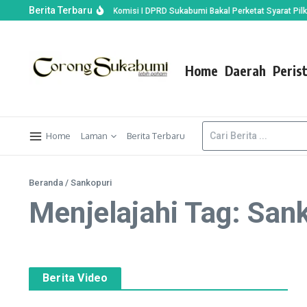
Berita Terbaru
 Dijemput Unit Narkoba, Komisi I DPRD Sukabumi Bakal Perketat Syarat Pilkade
Home
Daerah
Peris
Home
Laman
Berita Terbaru
Beranda
/
Sankopuri
Menjelajahi Tag: San
Berita Video