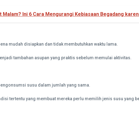
rut Malam? Ini 6 Cara Mengurangi Kebiasaan Begadang kare
 karena mudah disiapkan dan tidak membutuhkan waktu lama.
enjadi tambahan asupan yang praktis sebelum memulai aktivitas.
 mengonsumsi susu dalam jumlah yang sama.
ndisi tertentu yang membuat mereka perlu memilih jenis susu yang b