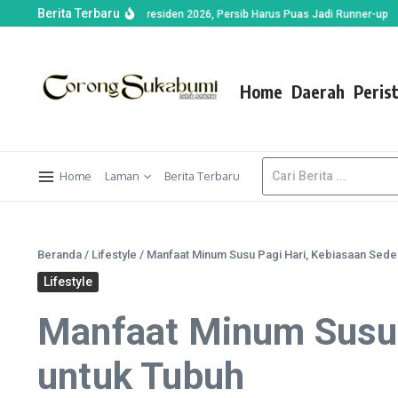
Berita Terbaru
i Warnai Final Piala Presiden 2026, Persib Harus Puas Jadi Runner-up
Dispe
Home
Daerah
Peris
Home
Laman
Berita Terbaru
Beranda
/
Lifestyle
/
Manfaat Minum Susu Pagi Hari, Kebiasaan Sede
Lifestyle
Manfaat Minum Susu 
untuk Tubuh