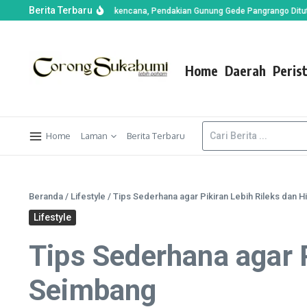
Berita Terbaru
an di Alun-alun Suryakencana, Pendakian Gunung Gede Pangrango Ditutup Sem
Home
Daerah
Peris
Home
Laman
Berita Terbaru
Beranda
/
Lifestyle
/
Tips Sederhana agar Pikiran Lebih Rileks dan 
Lifestyle
Tips Sederhana agar P
Seimbang