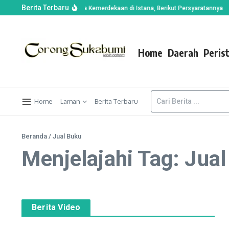
Berita Terbaru
erpeluang Hadiri Upacara Kemerdekaan di Istana, Berikut Persyaratannya
Ban
Home
Daerah
Peris
Home
Laman
Berita Terbaru
Beranda
/
Jual Buku
Menjelajahi Tag: Jua
Berita Video