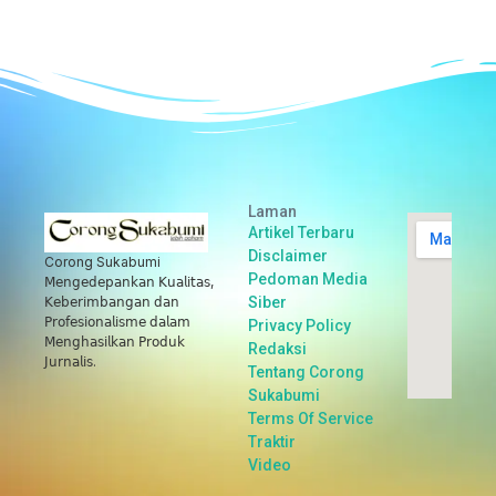
Laman
Artikel Terbaru
Disclaimer
Corong Sukabumi
Pedoman Media
𝖬𝖾𝗇𝗀𝖾𝖽𝖾𝗉𝖺𝗇𝗄𝖺𝗇 𝖪𝗎𝖺𝗅𝗂𝗍𝖺𝗌,
Siber
𝖪𝖾𝖻𝖾𝗋𝗂𝗆𝖻𝖺𝗇𝗀𝖺𝗇 𝖽𝖺𝗇
𝖯𝗋𝗈𝖿𝖾𝗌𝗂𝗈𝗇𝖺𝗅𝗂𝗌𝗆𝖾 𝖽𝖺𝗅𝖺𝗆
Privacy Policy
𝖬𝖾𝗇𝗀𝗁𝖺𝗌𝗂𝗅𝗄𝖺𝗇 𝖯𝗋𝗈𝖽𝗎𝗄
Redaksi
𝖩𝗎𝗋𝗇𝖺𝗅𝗂𝗌.
Tentang Corong
Sukabumi
Terms Of Service
Traktir
Video