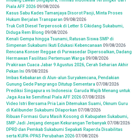
Imbang Lawan Singapura, Timnas Indonesia Tersingkir dari
Piala AFF 2026
09/08/2026
Kasus Sabu Kades Tamanjaya Disorot Paoji, Minta Proses
Hukum Berjalan Transparan
09/08/2026
Truk Colt Diesel Terperosok di Letter S Cikidang Sukabumi,
Diduga Rem Blong
09/08/2026
Kenali Gempa hingga Tsunami, Ratusan Siswa SMP di
Simpenan Sukabumi Ikuti Edukasi Kebencanaan
09/08/2026
Rencana Konser Reggae di Purwasedar Dipersoalkan, Dadang
Hermawan Fasilitasi Pertemuan Warga
09/08/2026
Prakiraan Cuaca Jabar 9 Agustus 2026, Cerah Seharian Akhir
Pekan Ini
09/08/2026
Imbas Kebakaran di Alun-alun Suryakencana, Pendakian
Gunung Gede Pangrango Ditutup Sementara
07/08/2026
Prediksi Singapura vs Indonesia: Garuda Wajib Menang untuk
Jaga Asa ke Semifinal Piala AFF 2026
07/08/2026
Video Istri Bersama Pria Lain Ditemukan Suami, Oknum Guru
di Kalibunder Sukabumi Dilaporkan
07/08/2026
Ribuan Formasi Guru Masih Kosong di Kabupaten Sukabumi,
SMP Jadi Jenjang dengan Kekurangan Terbanyak
07/08/2026
DPRD dan Pemkab Sukabumi Sepakati Raperda Disabilitas
serta KUPA-PPAS Perubahan 2026
07/08/2026