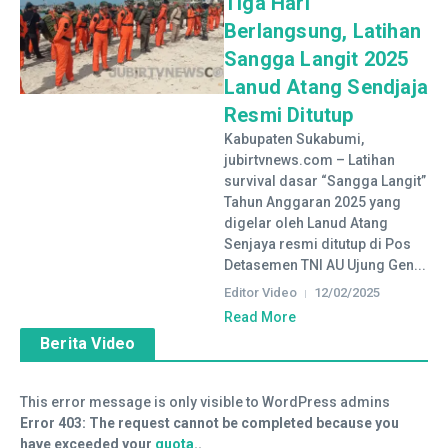
Tiga Hari
Berlangsung, Latihan
Sangga Langit 2025
Lanud Atang Sendjaja
Resmi Ditutup
Kabupaten Sukabumi,
jubirtvnews.com – Latihan
survival dasar “Sangga Langit”
Tahun Anggaran 2025 yang
digelar oleh Lanud Atang
Senjaya resmi ditutup di Pos
Detasemen TNI AU Ujung Gen...
Editor Video
12/02/2025
Read More
Berita Video
This error message is only visible to WordPress admins
Error 403: The request cannot be completed because you
have exceeded your
quota
..