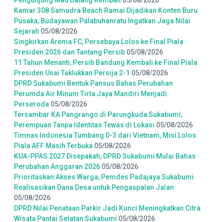
Pengunjung Mau Datang Kembali
05/08/2026
Kamar 308 Samudra Beach Ramai Dijadikan Konten Buru
Pusaka, Budayawan Palabuhanratu Ingatkan Jaga Nilai
Sejarah
05/08/2026
Singkirkan Arema FC, Persebaya Lolos ke Final Piala
Presiden 2026 dan Tantang Persib
05/08/2026
11 Tahun Menanti, Persib Bandung Kembali ke Final Piala
Presiden Usai Taklukkan Persija 2-1
05/08/2026
DPRD Sukabumi Bentuk Pansus Bahas Perubahan
Perumda Air Minum Tirta Jaya Mandiri Menjadi
Perseroda
05/08/2026
Tersambar KA Pangrango di Parungkuda Sukabumi,
Perempuan Tanpa Identitas Tewas di Lokasi
05/08/2026
Timnas Indonesia Tumbang 0-3 dari Vietnam, Misi Lolos
Piala AFF Masih Terbuka
05/08/2026
KUA-PPAS 2027 Disepakati, DPRD Sukabumi Mulai Bahas
Perubahan Anggaran 2026
05/08/2026
Prioritaskan Akses Warga, Pemdes Padajaya Sukabumi
Realisasikan Dana Desa untuk Pengaspalan Jalan
05/08/2026
DPRD Nilai Penataan Parkir Jadi Kunci Meningkatkan Citra
Wisata Pantai Selatan Sukabumi
05/08/2026