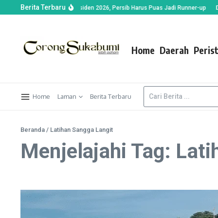
Berita Terbaru
i Warnai Final Piala Presiden 2026, Persib Harus Puas Jadi Runner-up
Disper
Home
Daerah
Peris
Home
Laman
Berita Terbaru
Beranda
/
Latihan Sangga Langit
Menjelajahi Tag: Lat