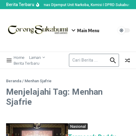
Berita Terbaru
Kades di Ciemas Dijemput Unit Narkoba, Komisi I DPRD Sukabumi Ba
Main Menu
Home
Laman
Berita Terbaru
Beranda
/
Menhan Sjafrie
Menjelajahi Tag: Menhan
Sjafrie
Nasional