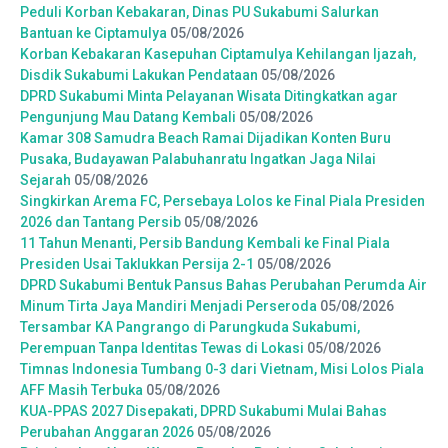
Peduli Korban Kebakaran, Dinas PU Sukabumi Salurkan
Bantuan ke Ciptamulya
05/08/2026
Korban Kebakaran Kasepuhan Ciptamulya Kehilangan Ijazah,
Disdik Sukabumi Lakukan Pendataan
05/08/2026
DPRD Sukabumi Minta Pelayanan Wisata Ditingkatkan agar
Pengunjung Mau Datang Kembali
05/08/2026
Kamar 308 Samudra Beach Ramai Dijadikan Konten Buru
Pusaka, Budayawan Palabuhanratu Ingatkan Jaga Nilai
Sejarah
05/08/2026
Singkirkan Arema FC, Persebaya Lolos ke Final Piala Presiden
2026 dan Tantang Persib
05/08/2026
11 Tahun Menanti, Persib Bandung Kembali ke Final Piala
Presiden Usai Taklukkan Persija 2-1
05/08/2026
DPRD Sukabumi Bentuk Pansus Bahas Perubahan Perumda Air
Minum Tirta Jaya Mandiri Menjadi Perseroda
05/08/2026
Tersambar KA Pangrango di Parungkuda Sukabumi,
Perempuan Tanpa Identitas Tewas di Lokasi
05/08/2026
Timnas Indonesia Tumbang 0-3 dari Vietnam, Misi Lolos Piala
AFF Masih Terbuka
05/08/2026
KUA-PPAS 2027 Disepakati, DPRD Sukabumi Mulai Bahas
Perubahan Anggaran 2026
05/08/2026