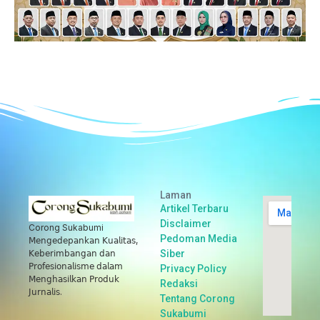
Laman
Artikel Terbaru
Disclaimer
Corong Sukabumi
Pedoman Media
𝖬𝖾𝗇𝗀𝖾𝖽𝖾𝗉𝖺𝗇𝗄𝖺𝗇 𝖪𝗎𝖺𝗅𝗂𝗍𝖺𝗌,
Siber
𝖪𝖾𝖻𝖾𝗋𝗂𝗆𝖻𝖺𝗇𝗀𝖺𝗇 𝖽𝖺𝗇
𝖯𝗋𝗈𝖿𝖾𝗌𝗂𝗈𝗇𝖺𝗅𝗂𝗌𝗆𝖾 𝖽𝖺𝗅𝖺𝗆
Privacy Policy
𝖬𝖾𝗇𝗀𝗁𝖺𝗌𝗂𝗅𝗄𝖺𝗇 𝖯𝗋𝗈𝖽𝗎𝗄
Redaksi
𝖩𝗎𝗋𝗇𝖺𝗅𝗂𝗌.
Tentang Corong
Sukabumi