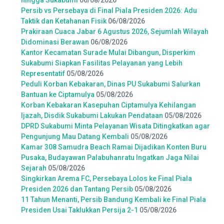
hingga Sukabumi
06/08/2026
Persib vs Persebaya di Final Piala Presiden 2026: Adu
Taktik dan Ketahanan Fisik
06/08/2026
Prakiraan Cuaca Jabar 6 Agustus 2026, Sejumlah Wilayah
Didominasi Berawan
06/08/2026
Kantor Kecamatan Surade Mulai Dibangun, Disperkim
Sukabumi Siapkan Fasilitas Pelayanan yang Lebih
Representatif
05/08/2026
Peduli Korban Kebakaran, Dinas PU Sukabumi Salurkan
Bantuan ke Ciptamulya
05/08/2026
Korban Kebakaran Kasepuhan Ciptamulya Kehilangan
Ijazah, Disdik Sukabumi Lakukan Pendataan
05/08/2026
DPRD Sukabumi Minta Pelayanan Wisata Ditingkatkan agar
Pengunjung Mau Datang Kembali
05/08/2026
Kamar 308 Samudra Beach Ramai Dijadikan Konten Buru
Pusaka, Budayawan Palabuhanratu Ingatkan Jaga Nilai
Sejarah
05/08/2026
Singkirkan Arema FC, Persebaya Lolos ke Final Piala
Presiden 2026 dan Tantang Persib
05/08/2026
11 Tahun Menanti, Persib Bandung Kembali ke Final Piala
Presiden Usai Taklukkan Persija 2-1
05/08/2026