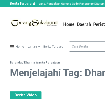
Berita Terbaru
n di Alun-alun Suryakencana, Pendakian Gunung Gede Pangrango Ditutup Seme
Home
Daerah
Peris
Home
Laman
Berita Terbaru
Beranda
/
Dharma Wanita Persatuan
Menjelajahi Tag: Dha
Berita Video